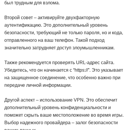
был трудным для взлома.
Второй совет – активируйте двухфакторную
аутентификацию. Это дополнительный уровень
безопасности, требующий не только пароля, но и кода,
отправленного на ваш телефон. Такой подход
значительно затрудняет доступ злоумышленникам.
Также рекомендуется проверять URL-адрес сайта.
Убедитесь, что он начинается с “https://”. Это указывает
на защищенное соединение, что особенно важно при
передаче личной информации.
Другой аспект – использование VPN. Это обеспечит
дополнительный уровень конфиденциальности и
поможет скрыть ваше местоположение во время игры.
Выбор надежного провайдера – залог безопасности