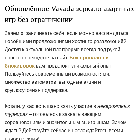
Обновлённое Vavada зеркало азартных
игр без ограничений
Зачем ограничивать себя, если можно наслаждаться
новейшими предложениями хостинга развлечений?
Доступ к актуальной платформе всегда под рукой –
просто переходите на сайт.
Без провалов и
блокировок
вам предстоит уникальный опыт.
Пользуйтесь современными возможностями:
множество автоматов, выгодные акции и
круглосуточная поддержка.
Кстати, у вас есть шанс взять участие в
невероятных
турнирах
– готовьтесь к захватывающим
соревнованиям и значительным выигрышам. Зачем
ждать? Действуйте сейчас и наслаждайтесь всеми
привилегиями!