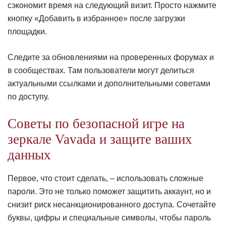
сэкономит время на следующий визит. Просто нажмите
кнопку «Добавить в избранное» после загрузки
площадки.
Следите за обновлениями на проверенных форумах и
в сообществах. Там пользователи могут делиться
актуальными ссылками и дополнительными советами
по доступу.
Советы по безопасной игре на
зеркале Vavada и защите ваших
данных
Первое, что стоит сделать, – использовать сложные
пароли. Это не только поможет защитить аккаунт, но и
снизит риск несанкционированного доступа. Сочетайте
буквы, цифры и специальные символы, чтобы пароль