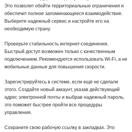
Это позволит обойти территориальные ограничения и
обеспечит полное запоминающееся взаимодействие.
Выберите надежный сервис и настройте его на
необходимую страну.
Проверьте стабильность интернет-соединения.
Быстрый доступ возможен только с качественным
подключением. Рекомендуется использовать Wi-Fi, а не
мобильные данные для повышения скорости.
Зарегистрируйтесь в системе, если ещё не сделали
этого. Создайте новый аккаунт, указав действующий
адрес электронной почты и выбрав надежный пароль,
это поможет быстрее пройти все процедуры
управления.
Сохраните свою рабочую ссылку в закладках. Это