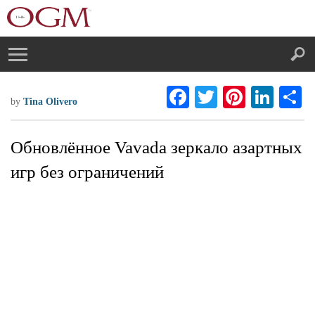
F
T
Pi
Li
S
by
Tina Olivero
ac
wi
nt
n
h
eb
tt
er
ke
a
Обновлённое Vavada зеркало азартных
oo
er
es
dI
e
игр без ограничений
k
t
n