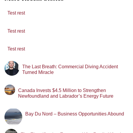
Test rest
Test rest
Test rest
The Last Breath: Commercial Diving Accident
Turned Miracle
Canada Invests $4.5 Million to Strengthen
Newfoundland and Labrador’s Energy Future
Bay Du Nord – Business Opportunities Abound